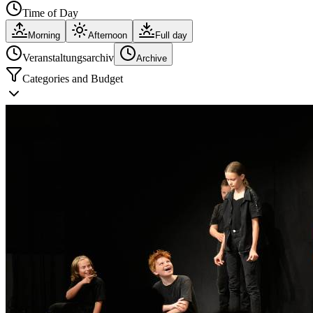
Time of Day
Morning
Afternoon
Full day
Veranstaltungsarchiv
Archive
Categories and Budget