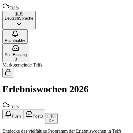
Telfs
🇩🇪
Deutsch
Sprache
Push
Inaktiv
Post
Eingang
3
Marktgemeinde Telfs
Erlebniswochen 2026
Telfs
Push
Post
3
🇩🇪
DE
Entdecke das vielfältige Programm der Erlebniswochen in Telfs.