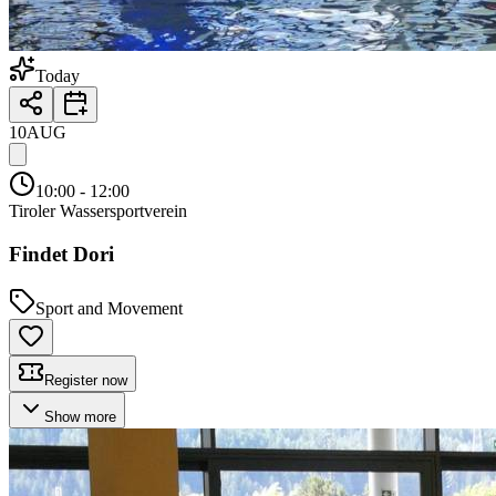
Today
10
AUG
10:00
- 12:00
Tiroler Wassersportverein
Findet Dori
Sport and Movement
Register now
Show more