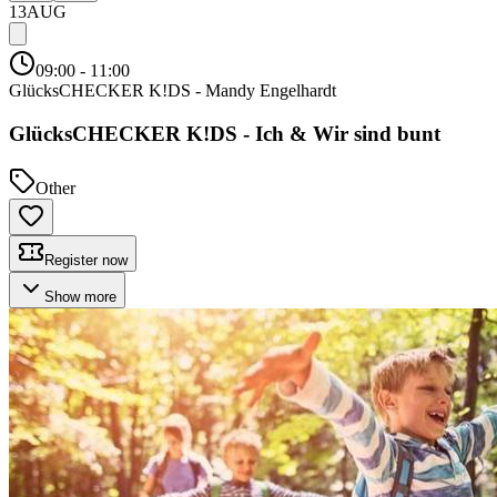
13
AUG
09:00
- 11:00
GlücksCHECKER K!DS - Mandy Engelhardt
GlücksCHECKER K!DS - Ich & Wir sind bunt
Other
Register now
Show more