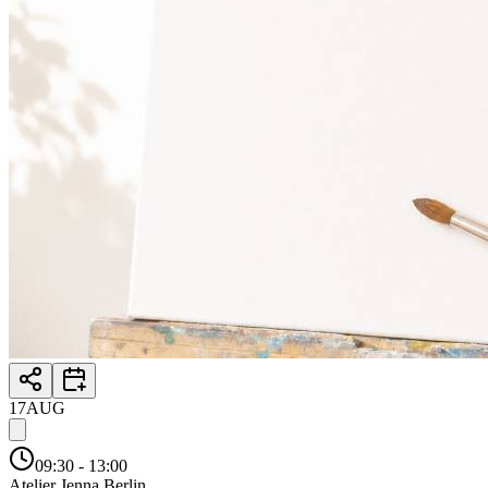
17
AUG
09:30
- 13:00
Atelier Jenna Berlin