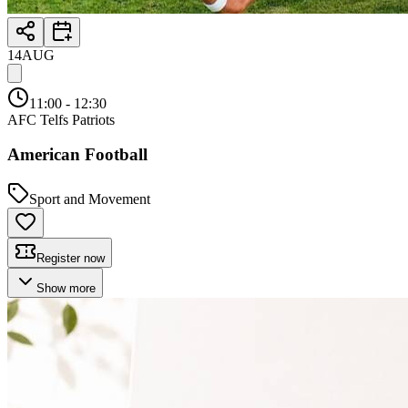
14
AUG
11:00
- 12:30
AFC Telfs Patriots
American Football
Sport and Movement
Register now
Show more